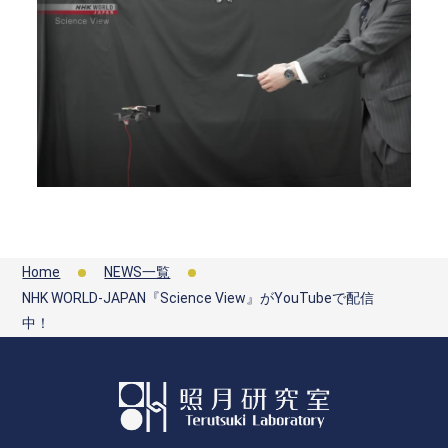
Home
NEWS一覧
NHK WORLD-JAPAN『Science View』がYouTubeで配信
中！